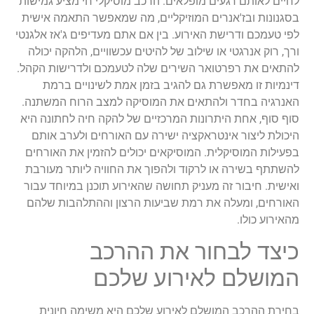
לחיים לאותם רגעים מופלאים. הרכב מוסיקלי חי מציע גמישות
בסגנונות ובז'אנרים המוזיקליים, מה שמאפשר התאמה אישית
לפי טעמכם ודרישת האירוע. בין אם אתם מעדיפים ג'אז אלגנטי
ורך, רוק אנרגטי או שילוב של להיטים עכשוויים, הלהקה יכולה
להתאים את רפרטואר השירים שלה לטעמכם ולדרישות הקהל.
דינמיות זו מאפשרת גם להגיב בזמן אמת לשינויים ברמת
האנרגיה בחדר ולהתאים את המוסיקה למצב הרוח המשתנה.
סוף סוף, אחת היתרונות המרכזיים של להקה חיה לחתונה היא
היכולת ליצור אינטראקציה ישירה עם האורחים ולערב אותם
בפעילות המוסיקלית. המוסיקאים יכולים להזמין את האורחים
להשתתף בשירה או לרקוד ולהפוך את החוויה ליותר מעורבת
ואישית. חיבור זה מעניק תחושה שהאירוע תוכנן במיוחד עבור
האורחים, ומעלה את רמת שביעות הרצון וההתלהבות שלהם
מהאירוע כולו.
כיצד לבחור את ההרכב
המושלם לאירוע שלכם
בחירת ההרכב המושלם לאירוע שלכם היא משימה חיונית