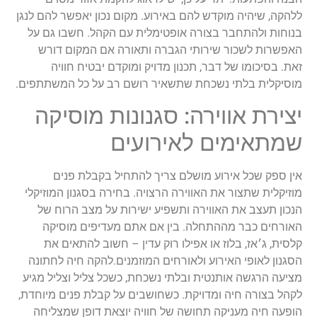
ללהקה, שיהיה מוקדש להם באירוע. מקום נכון יאפשר להם לנגן
בנוחות ולהתחבר בצורה אופטימלית עם הקהל. חשבו גם על
האפשרות לשכור שירותי הגברה ותאורה אם המקום דורש
זאת. בסיכומו של דבר, תכנון מדויק ומוקדם יבטיח חוויה
מוסיקלית בלתי נשכחת שתשאיר רושם רב על כל המשתתפים.
יצירת אווירה: סגנונות מוסיקה
שמתאימים לאירועים
אין ספק שכל אירוע מושלם צריך להתחיל בקבלת פנים
מוזיקלית שתצור את האווירה הרצויה. בחירה בסגנון המוזיקלי
הנכון תעצב את האווירה ותשפיע ישירות על מצב הרוח של
האורחים כבר מההתחלה. בין אם אתם מעדיפים מוסיקה
קלסית, ג׳אז, בלוז או אפילו רוק עדין – חשוב להתאים את
הסגנון לאופי האירוע ולאורחים המוזמנים.להקה חיה לחתונה
מציעה הרגשה אותנטית ובלתי נשכחת, כשכל צליל וצליל מגיע
לקהל בצורה חיה ומדויקת. כשחושבים על קבלת פנים מיוחדת,
הופעה חיה מעניקה תחושה של חוויה יוצאת דופן שמצליחה