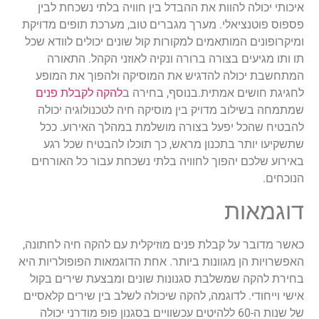
איכותי יכולה להוות את ההבדל בין חוויה בלתי נשכחת לבין
פספוס פוטנציאלי. מערך מגברים טוב, מערכת תופים מדויקת
ומיקרופונים המותאמים למקורות קול שונים יכולים לוודא שכל
תו ותו מגיעים בצורה ברורה ונקיה לאוזני הקהל. התאורה
המתחשבת יכולה להדגיש את המוסיקה ולהפוך את המופע
לחגיגת חושים אמתית.בנוסף, בחירה ב
להקה לקבלת פנים
שמתמחה בשילוב מדויק בין מוסיקה חיה לטכנולוגיה יכולה
להבטיח שהכל יפעל בצורה מושלמת במהלך האירוע. ככל
שתשקיעו יותר בתכנון מראש, כך תוכלו להבטיח שכל רגע
באירוע שלכם יהפוך לחוויה בלתי נשכחת עבור כל האורחים
הנוכחים.
דוגמאות
כאשר מדובר על קבלת פנים מוזיקלית עם להקה חיה לחתונה,
האפשרויות הן מגוונות ביותר. אחת הדוגמאות הפופולריות היא
בחירת להקה שמשלבת סגנונות שונים ומבצעת שירים בקול
אישי וייחודי. לדוגמה, להקה שיכולה לשלב בין שירים קלאסיים
של שנות ה-60 ללהיטים עכשוויים בסגנון פופ מודרני יכולה