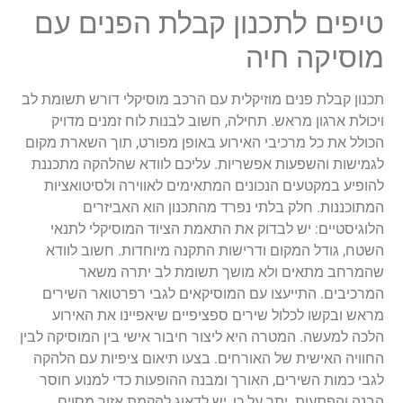
טיפים לתכנון קבלת הפנים עם
מוסיקה חיה
תכנון קבלת פנים מוזיקלית עם הרכב מוסיקלי דורש תשומת לב
ויכולת ארגון מראש. תחילה, חשוב לבנות לוח זמנים מדויק
הכולל את כל מרכיבי האירוע באופן מפורט, תוך השארת מקום
לגמישות והשפעות אפשריות. עליכם לוודא שהלהקה מתכננת
להופיע במקטעים הנכונים המתאימים לאווירה ולסיטואציות
המתוכננות. חלק בלתי נפרד מהתכנון הוא האביזרים
הלוגיסטיים: יש לבדוק את התאמת הציוד המוסיקלי לתנאי
השטח, גודל המקום ודרישות התקנה מיוחדות. חשוב לוודא
שהמרחב מתאים ולא מושך תשומת לב יתרה משאר
המרכיבים. התייעצו עם המוסיקאים לגבי רפרטואר השירים
מראש ובקשו לכלול שירים ספציפיים שיאפיינו את האירוע
הלכה למעשה. המטרה היא ליצור חיבור אישי בין המוסיקה לבין
החוויה האישית של האורחים. בצעו תיאום ציפיות עם הלהקה
לגבי כמות השירים, האורך ומבנה ההופעות כדי למנוע חוסר
הבנה והפתעות. יתר על כן, יש לדאוג להקמת אזור מסוים