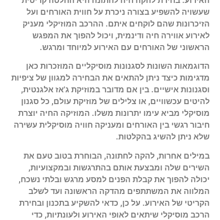
האירוע. בחירת להקה חיה לחתונה היא החלטה קריטית
שעשויה להשפיע בצורה ניכרת על חווית האורחים ועל
הזיכרונות שהם לוקחים איתם. ההרכב המוזיקלי מעניק
לאירוע אווירה חיה ודינמית, ויכול להפוך את המפגש
הראשוני של האורחים עם האירוע למיוחד ומרגש.
הדוגמאות השונות לסגנונות מוסיקליים המוזכרות כאן
מדגימות כיצד ניתן להתאים את הבחירה למגוון של ציפיות
וסגנונות אישיים. בין אם מדובר במוזיקת ג'אז אלגנטית,
להיטים עכשוויים, או צלילים של מוזיקת עולם, כל סגנון
מוסיקלי מביא עימו יתרונות משלו. המוזיקה החיה יוצרת
חיבור רגשי בין האורחים ומעניקה חוויה מוסיקלית עשירה
שלא ניתן להשיג בהקלטות.
במילים אחרות, להקה לחתונה, הבוחרת בטוב טעם את
השירים שלה ומבצעת אותם בהתרגשות ובמקצועיות,
יכולה להפוך את קבלת הפנים למסע מרגש ובלתי נשכח,
המלווה את המשתתפים מהדקה הראשונה ועד לשלב
הקריטי של האירוע. על כן, כדאי להשקיע בתכנון ובחירת
הרכב מוסיקלי שיתאים לאופי האירוע ולעונתיות, כדי