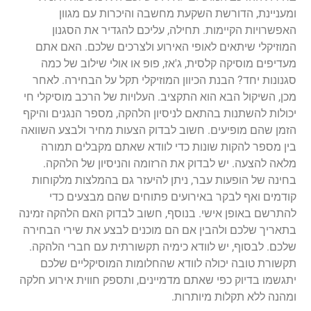
ומעניינת, הדורשת השקעת מחשבה והיכרות עם מגוון
האפשרויות הקיימות. תחילה, עליכם להגדיר את הסגנון
המוזיקלי שיתאים לאופי האירוע ולצרכים שלכם. האם אתם
מעדיפים מוסיקה קלסית, ג'אז, פופ או אולי שילוב של כמה
סגנונות יחד? הבנת הכיוון המוזיקלי תקל על הבחירה. לאחר
מכן, השיקול הבא הוא התקציב. העלויות של הרכב מוסיקלי חי
יכולות להשתנות בהתאם לניסיון הלהקה, מספר הנגנים והיקף
הזמן שהם מופיעים. חשוב לבדוק הצעות מחיר ולבצע השוואה
בין מספר להקות שונות כדי לוודא שאתם מקבלים תמורה
מלאה להצעה. יש לבדוק את הרזומה והניסיון של הלהקה.
בחינה של הופעות עבר, ניתן להיעזר גם בהמלצות מלקוחות
קודמים ואף לבקר באירועים פתוחים שהם מבצעים כדי
להתרשם באופן אישי. בנוסף, חשוב לבדוק האם הלהקה זמינה
בתאריך שלכם ולהבין אם הם מוכנים לבצע את שירי הבחירה
שלכם. לבסוף, יש לוודא כימיה תקשורתית עם חברי הלהקה.
תקשורת טובה יכולה לוודא שהחלומות המוסיקליים שלכם
יתגשמו בדיוק כפי שאתם מדמיינים, ותספק חווית אירוע חלקה
ומהנה ללא תקלות מיותרות.