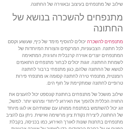
שילוב של מתנפחים בעיצוב ובאווירה של החתונה.
מתנפחים להשכרה בנושא של
החתונה
מתנפחים להשכרה
יכולים להוסיף מימד של כיף, שעשוע וקסם
לכל חתונה. הצבעוניות, המרקמים והצורות המיוחדות של
המתנפחים יוצרים אווירה קרנבלית וחגיגית, המתאימה
לשמחת החתונה. זוגות יכולים לבחור מתנפחים התואמים
לנושא של החתונה שלהם, כגון מתנפחי ברבור לחתונה
רומנטית, מתנפחי טירה לחתונה קסומה או מתנפחי פירות
טרופיים לחתונה שמתקיימת על חוף הים.
שילוב מושכל של מתנפחים בחתונת קונספט יכול להעצים את
החוויה הכללית ולהפוך את האירוע לייחודי ומרגש יותר. למשל,
זוג יכול להשתמש במתנפח ממותג עם שמותיהם או לוגו מיוחד
של החתונה, ליצירת נקודת ציון מרשימה ואישית. ניתן גם להציב
מתנפחים בתחנות שונות לאורך האירוע, כמו בכניסה, בקבלת
הפנים או על רחבת הריקודים, כדי לשמור על אווירה צבעונית