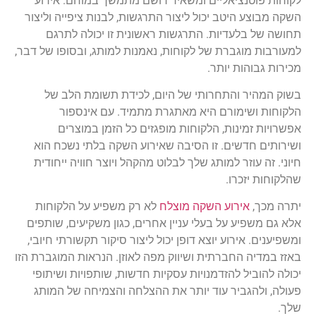
לקוחות פוטנציאליים ומשאיר רושם מתמשך במוחם. אירוע
השקה מבוצע היטב יכול ליצור התרגשות, לבנות ציפייה וליצור
תחושה של בלעדיות. התרגשות ראשונית זו יכולה לתרגם
למעורבות מוגברת של לקוחות, נאמנות למותג, ובסופו של דבר,
מכירות גבוהות יותר.
בשוק המהיר והתחרותי של היום, לכידת תשומת הלב של
הלקוחות ושימורם היא מאתגרת מתמיד. עם אינספור
אפשרויות זמינות, הלקוחות מופגזים כל הזמן במוצרים
ושירותים חדשים. זו הסיבה שאירוע השקה בלתי נשכח הוא
חיוני. זה עוזר למותג שלך לבלוט מהקהל ויוצר חוויה ייחודית
שהלקוחות יזכרו.
יתרה מכך,
אירוע השקה מוצלח
לא רק משפיע על הלקוחות
אלא גם משפיע על בעלי עניין אחרים, כגון משקיעים, שותפים
ומשפיענים. אירוע יוצא דופן יכול ליצור סיקור תקשורתי חיובי,
באזז במדיה החברתית ושיווק מפה לאוזן. הנראות המוגברת הזו
יכולה להוביל להזדמנויות עסקיות חדשות, שותפויות ושיתופי
פעולה, ולהגביר עוד יותר את ההצלחה והצמיחה של המותג
שלך.