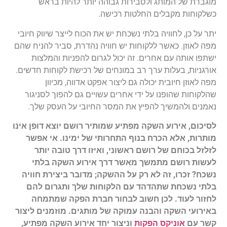
מוגברת של המותג ולסבירות גבוהה יותר להיות בראש
כשלקוחות מקבלים החלטות רכישה.
יתר על כן, לחוויה בלתי נשכחת יש את הכוח לייצר שיווק חיובי
מפה לאוזן. כאשר ללקוחות יש חוויה נהדרת, סביר להניח שהם
ישתפו אותה עם אחרים. זה יכול לגרום להפניות והמלצות
אורגניות, בעלות ערך רב במונחים של רכישת לקוחות חדשים.
מפה לאוזן חיובית יכולה גם ליצור אפקט אדווה, מכיוון
שהלקוחות שהופנו על ידי אחרים עשויים גם להפוך לסניגור
נאמנים ולהמשיך להפיץ את המסר החיובי על העסק שלך.
לסיכום, אירוע השקה מפתיע שמותיר רושם יוצא דופן אינו
מותרות, אלא הכרח בנוף התחרותי של ימינו. אי אפשר
לזלזל בכוחם של רושם ראשוני, ואיזו דרך טובה יותר
לעשות רושם מתמשך מאשר דרך אירוע השקה בלתי
נשכח? זכרו, זה לא רק על ההשקה; מדובר ביצירת חוויה
בלתי נשכחת שתהדהד עם הלקוחות שלך ותגרום להם
לחזור לעוד. לכן חשוב לבחור חברת הפקה שמתמחה
באירועי השקה והבנה עמוקה של מותגים. מוזמנים ליצור
קשר עם
אוניקס הפקות
וניצור יחד אירוע השקה מפתיע,