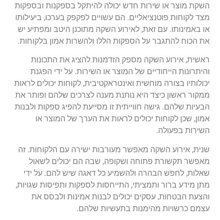
השקת מוצר או שירות חדש יכולה להיתקל בספקנות ובספקות
מצד לקוחות פוטנציאליים. הם עשויים לפקפק בערכו, ביעילותו
או באמינותו. עם זאת, לאירוע השקה מתוכנן היטב ומפתיע יש
את הכוח להתגבר על הספקות הללו ולהשרות אמון בלקוחות.
ראשית, אירוע השקה מספק הזדמנות להציג את התכונות
והיתרונות הייחודיים של המוצר או השירות. על ידי הפגנת
יכולותיו בצורה מוחשית ואינטראקטיבית, לקוחות יכולים לראות
ממקור ראשון כיצד היא נותנת מענה לצרכים שלהם ופותר את
הבעיות שלהם. גישה חווייתית זו מסייעת להפיג ספקות ולבנות
אמון, שכן לקוחות יכולים לראות את הערך של המוצר או
השירות בפעולה.
שנית, אירוע השקה מאפשר מעורבות ישירה עם הלקוחות. זה
מאפשר תקשורת פתוחה ושקופה, שבה הם יכולים לשאול
שאלות, לחפש הבהרה ולהשמיע כל דאגה שיש להם. על ידי
מתן מידע ברור ותמציתי, התייחסות לספקות ותפיסות שגויות,
והצעת הבטחות, עסקים יכולים לבנות אמינות ולבסס את
עצמם כרשויות מהימנות בתעשיות שלהם.