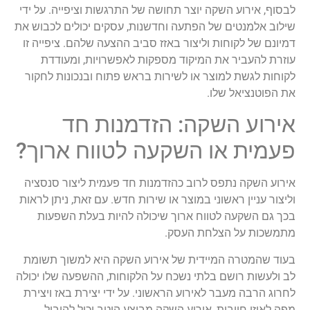
לבסוף, אירוע השקה יוצר תחושה של התרגשות וציפייה. על ידי
שילוב אלמנטים של הפתעה וחדשנות, עסקים יכולים לכבוש את
דמיונם של לקוחות וליצור באזז סביב ההצעה שלהם. ציפייה זו
עוזרת להעביר את המיקוד מספקות לאפשרויות, ומעודדת
לקוחות לגשת למוצר או לשירות בראש פתוח ובנכונות לחקור
את הפוטנציאל שלו.
אירוע השקה: הזדמנות חד
פעמית או השקעה לטווח ארוך?
אירוע השקה נתפס לרוב כהזדמנות חד פעמית ליצור סנסציה
וליצור עניין ראשוני במוצר או שירות חדש. עם זאת, ניתן לראות
בכך גם השקעה לטווח ארוך שיכולה להיות בעלת השפעות
מתמשכות על הצלחת העסק.
בעוד שהמטרה המיידית של אירוע השקה היא למשוך תשומת
לב ולעשות רושם בלתי נשכח על הלקוחות, ההשפעה שלו יכולה
לחרוג הרבה מעבר לאירוע הראשוני. על ידי יצירת באז ויצירת
מפה לאוזן חיובית, אירוע השקה מבוצע היטב יכול להוביל